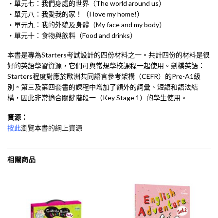
・單元七：我們身處的世界（The world around us）
・單元八：我愛我的家！（I love my home!）
・單元九：我的外貌及身體（My face and my body）
・單元十：食物與飲料（Food and drinks）
本書是專為Starters考試設計的四份材料之一。共計四份的材料是很
好的英語學習資源，它們可與常規學校課程一起使用。劍橋英語：
Starters程度對應於歐洲共同語言參考架構（CEFR）的Pre-A1級
別。第三及第四套書的課程中增加了額外的詞彙、短語和語法結
構，因此非常適合關鍵階段一（Key Stage 1）的學生使用。
資源：
按此
瀏覽本書的網上資源
相關商品