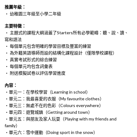
推薦年級：
・ 幼稚園三年級至小學二年級
主要特徵：
・ 主題式的課程大綱涵蓋了Starters所有必學範疇：聽、說、讀、
寫和語法
・ 每個單元包含明確的學習目標及豐富的練習
・ 為外籍英語導師而設的結構化課程設計（僅限學校課程）
・ 真實考試形式的綜合練習
・ 每個單元均包含詞彙表
・ 附送模擬試卷以評估學習進度
內容：
・單元一：在學校學習（Learning in school）
・單元二：我最喜愛的衣服（My favourite clothes）
・單元三：無處不在的色彩（Colours everywhere）
・單元四：遊覽城鎮（Getting around town）
・單元五：與朋友及家人玩耍（Playing with my friends and
family）
・單元六：雪中運動（Doing sport in the snow）