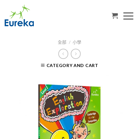
Skip
to
content
全部
/
小學
CATEGORY AND CART