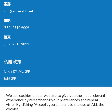
電郵
info@eurekahk.net
電話
(852) 2510 9009
傳真
(852) 2510 9823
私隱政策
個人資料收集聲明
私隱聲明
其他政策
We use cookies on our website to give you the most relevant
experience by remembering your preferences and repeat
行為守則
visits. By clicking “Accept”, you consent to the use of ALL the
cookies.
平等機會政策