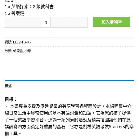
1 x 英語探索：2 級教科書
1 x 答案鍵
English Exploration: Level 2 (英語全能尖子系列) 數量
加入購物車
貨號:
EEL2-TB-KP
分類:
幼兒園
,
小學
描述
目標：
・ 本書專為支援及促進兒童的英語學習過程而設計。本課程集中介
紹日常生活中經常使用的基本英語詞彙和短語。它為您的孩子提供
了一個英語學習平台，通過一系列適齡活動及精美插圖讓他們在聽
講讀寫四方面奠定好重要的基石。它亦是劍橋英語考試Starters的準
備工具。